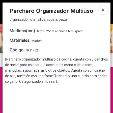
organizador, utensilios, cocina, bazar
Tienda solo para
MAYORISTAS
Perchero Organizador Multiuso
Ingresar a la Tienda
organizador, utensilios, cocina, bazar
CÓMO COMPRAR
Medidas(cm)
:
largo: 25cm ancho: 11cm aprox
Materiales
:
Madera
QUIÉNES SOMOS
Código
:
FRJ1402
CONTACTO
(Perchero organizador multiuso de cocina, cuenta con 3 ganchos
Menú
de metal para colocar tus accesorios como cucharones,
organizador, utensilios, cocina, bazar
manoplas, espumaderas u otros objetos. Cuenta con un diseño
de olla, también con una frase "kitchen" y una cuerda para poder
colgarlo. Categorizado en bazar).
Lista vacía