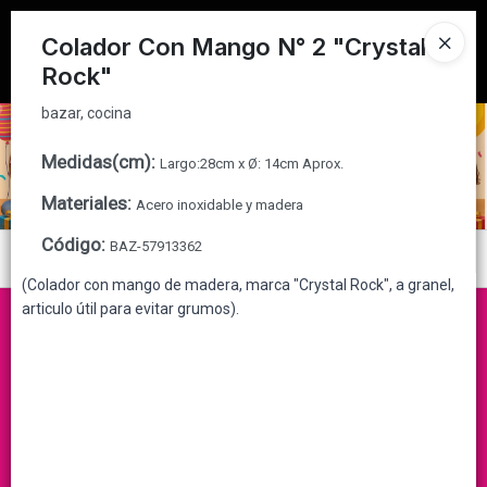
bazar, cocina
Tienda solo para
MAYORISTAS
Colador Con Mango N° 2 "Crystal
Rock"
Ingresar a la Tienda
bazar, cocina
CÓMO COMPRAR
Medidas(cm)
:
Largo:28cm x Ø: 14cm Aprox.
QUIÉNES SOMOS
Materiales
:
Acero inoxidable y madera
CONTACTO
Código
:
BAZ-57913362
Menú
(Colador con mango de madera, marca "Crystal Rock", a granel,
bazar, cocina
articulo útil para evitar grumos).
Lista vacía