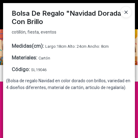
cotillón, fiesta, eventos
Tienda solo para
MAYORISTAS
Bolsa De Regalo "Navidad Dorada"
Con Brillo
Ingresar a la Tienda
cotillón, fiesta, eventos
CÓMO COMPRAR
Medidas(cm)
:
Largo:18cm Alto: 24cm Ancho: 8cm
QUIÉNES SOMOS
Materiales
:
Cartón
CONTACTO
Código
:
SL19046
Menú
(Bolsa de regalo Navidad en color dorado con brillos, variedad en
cotillón, fiesta, eventos
4 diseños diferentes, material de cartón, articulo de regalaría).
Lista vacía