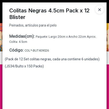
Peinados, artículos para el pelo
Tienda solo para
MAYORISTAS
Colitas Negras 4.5cm Pack x 12
Blister
Ingresar a la Tienda
Peinados, artículos para el pelo
CÓMO COMPRAR
Medidas(cm)
:
Paquete: Largo 20cm x Ancho 22cm Aprox.
QUIÉNES SOMOS
Colita: 4.5cm
Código
:
COL*-BUT409026
CONTACTO
Menú
(Pack de 12 Set colitas negras, cada una contiene 6 unidades).
(JS34/Bulto x 150 Packs)
Peinados, artículos para el pelo
Lista vacía