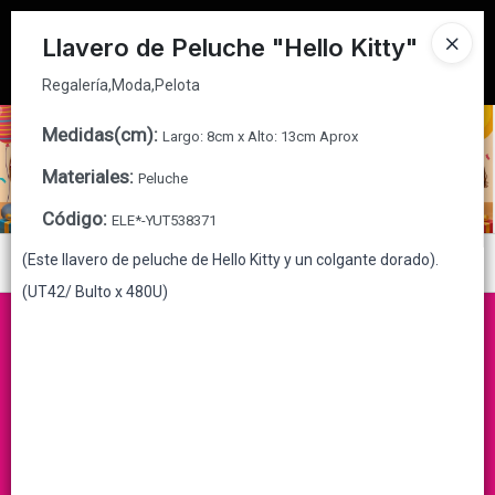
Regalería,Moda,Pelota
Tienda solo para
MAYORISTAS
Llavero de Peluche "Hello Kitty"
Ingresar a la Tienda
Regalería,Moda,Pelota
CÓMO COMPRAR
Medidas(cm)
:
Largo: 8cm x Alto: 13cm Aprox
Materiales
:
Peluche
QUIÉNES SOMOS
Código
:
ELE*-YUT538371
CONTACTO
(Este llavero de peluche de Hello Kitty y un colgante dorado).
Menú
(UT42/ Bulto x 480U)
Regalería,Moda,Pelota
Lista vacía