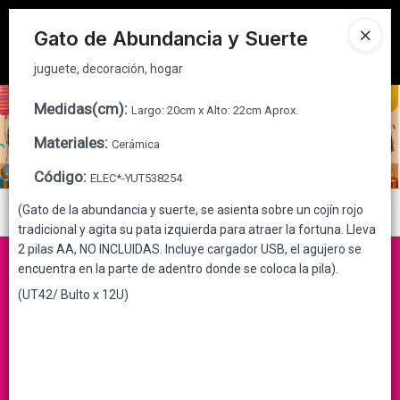
juguete, decoración, hogar
Tienda solo para
MAYORISTAS
Gato de Abundancia y Suerte
Ingresar a la Tienda
juguete, decoración, hogar
CÓMO COMPRAR
Medidas(cm)
:
Largo: 20cm x Alto: 22cm Aprox.
Materiales
:
Cerámica
QUIÉNES SOMOS
Código
:
ELEC*-YUT538254
CONTACTO
(Gato de la abundancia y suerte, se asienta sobre un cojín rojo
Menú
tradicional y agita su pata izquierda para atraer la fortuna. Lleva
juguete, decoración, hogar
2 pilas AA, NO INCLUIDAS. Incluye cargador USB, el agujero se
encuentra en la parte de adentro donde se coloca la pila).
(UT42/ Bulto x 12U)
Lista vacía