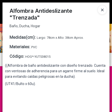
Baño, Ducha, Hogar
Tienda solo para
MAYORISTAS
Alfombra Antideslizante
"Trenzada"
Ingresar a la Tienda
Baño, Ducha, Hogar
CÓMO COMPRAR
Medidas(cm)
:
Largo: 78cm x Alto: 38cm Aprox.
QUIÉNES SOMOS
Materiales
:
PVC
CONTACTO
Código
:
HOG*-YUT538015
Menú
((Alfombra de baño antideslizante con diseño trenzado. Cuenta
Baño, Ducha, Hogar
con ventosas de adherencia para un agarre firme al suelo. Ideal
para evitando caídas peligrosas en la ducha).
(UT41/Bulto x 60u).
Lista vacía