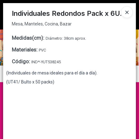
Mesa, Manteles, Cocina, Bazar
Tienda solo para
MAYORISTAS
Individuales Redondos Pack x 6U.
Ingresar a la Tienda
Mesa, Manteles, Cocina, Bazar
CÓMO COMPRAR
Medidas(cm)
:
Diámetro: 38cm aprox.
Materiales
:
PVC
QUIÉNES SOMOS
Código
:
IND*-YUT538245
CONTACTO
(Individuales de mesa ideales para el día a día).
Menú
(UT41/ Bulto x 50 packs)
Mesa, Manteles, Cocina, Bazar
Lista vacía