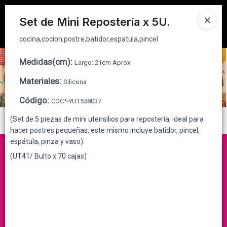
cocina,cocion,postre,batidor,espatula,pincel
Tienda solo para
MAYORISTAS
Set de Mini Repostería x 5U.
Ingresar a la Tienda
cocina,cocion,postre,batidor,espatula,pincel
CÓMO COMPRAR
Medidas(cm)
:
Largo: 21cm Aprox.
Materiales
:
Silicona
QUIÉNES SOMOS
Código
:
COC*-YUT538037
CONTACTO
(Set de 5 piezas de mini utensilios para repostería, ideal para
Menú
hacer postres pequeñas, este mismo incluye batidor, pincel,
cocina,cocion,postre,batidor,espatula,pincel
espátula, pinza y vaso).
(UT41/ Bulto x 70 cajas)
Lista vacía