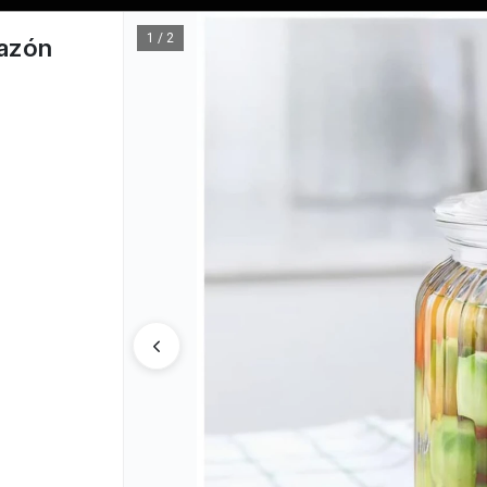
Tienda solo para
MAYORISTAS
1 / 2
razón
CÓMO COM