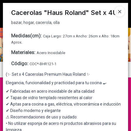
bazar, hogar, cacerola, olla
Tienda solo para
MAYORISTAS
Cacerolas "Haus Roland" Set x 4U.
Ingresar a la Tienda
bazar, hogar, cacerola, olla
CÓMO COMPRAR
Medidas(cm)
:
Caja Largo: 27cm x Ancho: 26cm x Alto: 18cm
Aprox.
QUIÉNES SOMOS
Materiales
:
Acero Inoxidable
Código
:
COC*-BHR121-1
CONTACTO
Menú
(✨ Set x 4 Cacerolas Premium Haus Roland ✨
bazar, hogar, cacerola, olla
Elegancia, funcionalidad y practicidad para tu cocina 🍳
✔ Fabricadas en acero inoxidable de alta calidad
✔ Tapas de vidrio templado resistentes al calor
✔ Aptas para cocina a gas, eléctrica, vitrocerámica e inducción
Lista vacía
✔ Diseño moderno y elegante
⚠ Recomendaciones de uso y cuidado:
• No utilizar esponja de acero ni productos abrasivos para su
limpieza