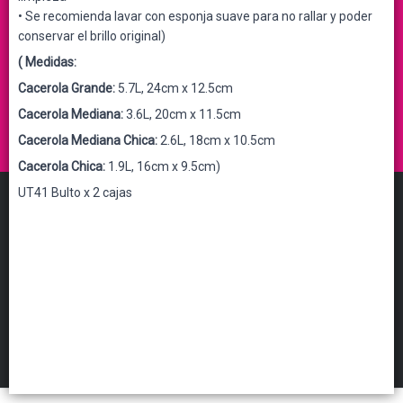
• Se recomienda lavar con esponja suave para no rallar y poder
conservar el brillo original)
( Medidas:
Cacerola Grande:
5.7L, 24cm x 12.5cm
Cacerola Mediana:
3.6L, 20cm x 11.5cm
Cacerola Mediana Chica:
2.6L, 18cm x 10.5cm
Cacerola Chica:
1.9L, 16cm x 9.5cm)
UT41 Bulto x 2 cajas
PLUS MAYORISTA
©
2026
Defensa de las y los consumidores. Para reclamos
ingresá acá.
FILTROS
Botón de arrepentimiento
Hecho con ❤️por VentasxMayor