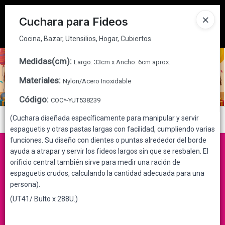
Cocina, Bazar, Utensilios, Hogar, Cubiertos
Tienda solo para
MAYORISTAS
Cuchara para Fideos
Ingresar a la Tienda
Cocina, Bazar, Utensilios, Hogar, Cubiertos
CÓMO COMPRAR
Medidas(cm)
:
Largo: 33cm x Ancho: 6cm aprox.
Materiales
:
Nylon/Acero Inoxidable
QUIÉNES SOMOS
Código
:
COC*-YUT538239
CONTACTO
(Cuchara diseñada específicamente para manipular y servir
Menú
espaguetis y otras pastas largas con facilidad, cumpliendo varias
Cocina, Bazar, Utensilios, Hogar, Cubiertos
funciones. Su diseño con dientes o puntas alrededor del borde
ayuda a atrapar y servir los fideos largos sin que se resbalen. El
orificio central también sirve para medir una ración de
espaguetis crudos, calculando la cantidad adecuada para una
persona).
Lista vacía
(UT41/ Bulto x 288U.)