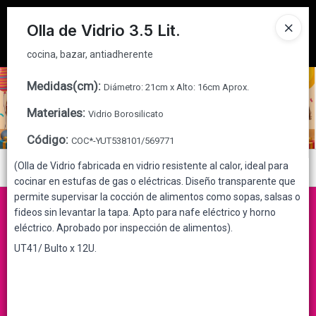
cocina, bazar, antiadherente
Tienda solo para
MAYORISTAS
Olla de Vidrio 3.5 Lit.
Ingresar a la Tienda
cocina, bazar, antiadherente
CÓMO COMPRAR
Medidas(cm)
:
Diámetro: 21cm x Alto: 16cm Aprox.
Materiales
:
Vidrio Borosilicato
QUIÉNES SOMOS
Código
:
COC*-YUT538101/569771
CONTACTO
(Olla de Vidrio fabricada en vidrio resistente al calor, ideal para
Menú
cocinar en estufas de gas o eléctricas. Diseño transparente que
cocina, bazar, antiadherente
permite supervisar la cocción de alimentos como sopas, salsas o
fideos sin levantar la tapa. Apto para nafe eléctrico y horno
eléctrico. Aprobado por inspección de alimentos).
UT41/ Bulto x 12U.
Lista vacía