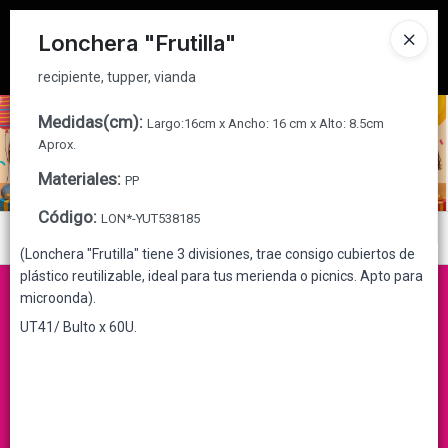
recipiente, tupper, vianda
Tienda solo para
MAYORISTAS
Lonchera "Frutilla"
Ingresar a la Tienda
recipiente, tupper, vianda
CÓMO COMPRAR
Medidas(cm)
:
Largo:16cm x Ancho: 16 cm x Alto: 8.5cm
Aprox.
QUIÉNES SOMOS
Materiales
:
PP
Código
:
LON*-YUT538185
CONTACTO
Menú
(Lonchera "Frutilla" tiene 3 divisiones, trae consigo cubiertos de
recipiente, tupper, vianda
plástico reutilizable, ideal para tus merienda o picnics. Apto para
microonda).
UT41/ Bulto x 60U.
Lista vacía