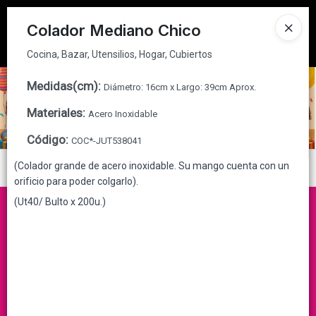
Cocina, Bazar, Utensilios, Hogar, Cubiertos
Tienda solo para
MAYORISTAS
Colador Mediano Chico
Ingresar a la Tienda
Cocina, Bazar, Utensilios, Hogar, Cubiertos
CÓMO COMPRAR
Medidas(cm)
:
Diámetro: 16cm x Largo: 39cm Aprox.
Materiales
:
Acero Inoxidable
QUIÉNES SOMOS
Código
:
COC*-JUT538041
CONTACTO
(Colador grande de acero inoxidable. Su mango cuenta con un
Menú
orificio para poder colgarlo).
Cocina, Bazar, Utensilios, Hogar, Cubiertos
(Ut40/ Bulto x 200u.)
Lista vacía