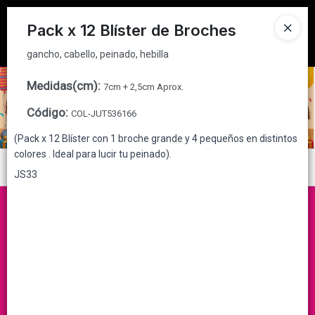
gancho, cabello, peinado, hebilla
Tienda solo para
MAYORISTAS
Pack x 12 Blíster de Broches
Ingresar a la Tienda
gancho, cabello, peinado, hebilla
CÓMO COMPRAR
Medidas(cm)
:
7cm + 2,5cm Aprox.
Código
:
COL-JUT536166
QUIÉNES SOMOS
(Pack x 12 Blíster con 1 broche grande y 4 pequeños en distintos
colores . Ideal para lucir tu peinado).
CONTACTO
Menú
JS33
gancho, cabello, peinado, hebilla
Lista vacía