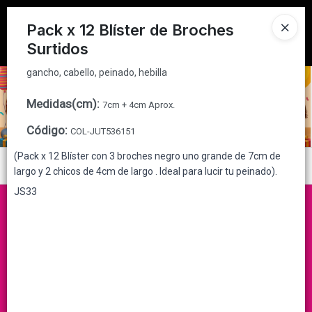
gancho, cabello, peinado, hebilla
Tienda solo para
MAYORISTAS
Pack x 12 Blíster de Broches
Surtidos
Ingresar a la Tienda
gancho, cabello, peinado, hebilla
CÓMO COMPRAR
Medidas(cm)
:
7cm + 4cm Aprox.
QUIÉNES SOMOS
Código
:
COL-JUT536151
CONTACTO
(Pack x 12 Blíster con 3 broches negro uno grande de 7cm de
Menú
largo y 2 chicos de 4cm de largo . Ideal para lucir tu peinado).
gancho, cabello, peinado, hebilla
JS33
Lista vacía