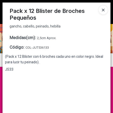
gancho, cabello, peinado, hebilla
Tienda solo para
MAYORISTAS
Pack x 12 Blíster de Broches
Pequeños
Ingresar a la Tienda
gancho, cabello, peinado, hebilla
CÓMO COMPRAR
Medidas(cm)
:
2,5cm Aprox.
QUIÉNES SOMOS
Código
:
COL-JUT536133
CONTACTO
(Pack x 12 Blíster con 6 broches cada uno en color negro. Ideal
Menú
para lucir tu peinado).
gancho, cabello, peinado, hebilla
JS33
Lista vacía