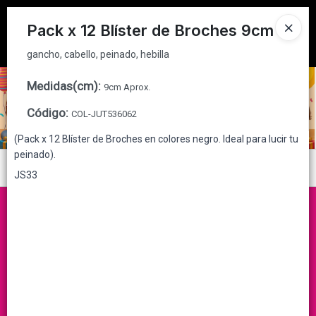
gancho, cabello, peinado, hebilla
Tienda solo para
MAYORISTAS
Pack x 12 Blíster de Broches 9cm
Ingresar a la Tienda
gancho, cabello, peinado, hebilla
CÓMO COMPRAR
Medidas(cm)
:
9cm Aprox.
Código
:
COL-JUT536062
QUIÉNES SOMOS
(Pack x 12 Blíster de Broches en colores negro. Ideal para lucir tu
peinado).
CONTACTO
Menú
JS33
gancho, cabello, peinado, hebilla
Lista vacía