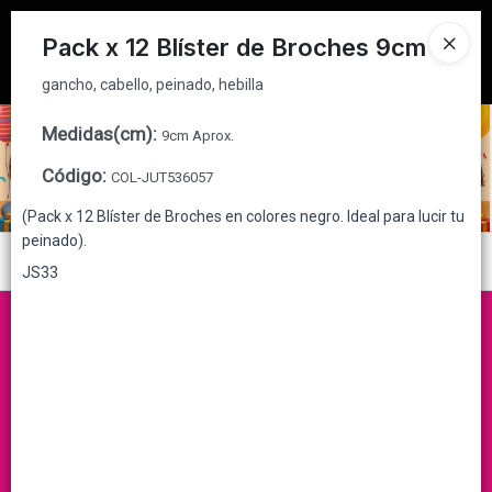
gancho, cabello, peinado, hebilla
Tienda solo para
MAYORISTAS
Pack x 12 Blíster de Broches 9cm
Ingresar a la Tienda
gancho, cabello, peinado, hebilla
CÓMO COMPRAR
Medidas(cm)
:
9cm Aprox.
Código
:
COL-JUT536057
QUIÉNES SOMOS
(Pack x 12 Blíster de Broches en colores negro. Ideal para lucir tu
peinado).
CONTACTO
Menú
JS33
gancho, cabello, peinado, hebilla
Lista vacía