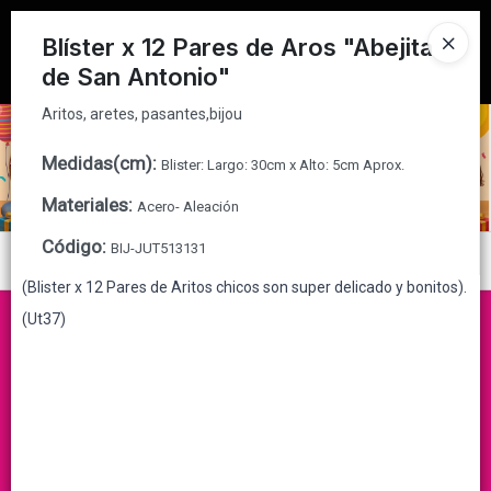
Aritos, aretes, pasantes,bijou
Tienda solo para
MAYORISTAS
Blíster x 12 Pares de Aros "Abejita
de San Antonio"
Ingresar a la Tienda
Aritos, aretes, pasantes,bijou
CÓMO COMPRAR
Medidas(cm)
:
Blister: Largo: 30cm x Alto: 5cm Aprox.
QUIÉNES SOMOS
Materiales
:
Acero- Aleación
CONTACTO
Código
:
BIJ-JUT513131
Menú
(Blister x 12 Pares de Aritos chicos son super delicado y bonitos).
Aritos, aretes, pasantes,bijou
(Ut37)
Lista vacía