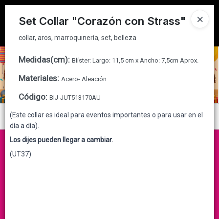
collar, aros, marroquinería, set, belleza
Tienda solo para
MAYORISTAS
Set Collar "Corazón con Strass"
Ingresar a la Tienda
collar, aros, marroquinería, set, belleza
CÓMO COMPRAR
Medidas(cm)
:
Blíster: Largo: 11,5 cm x Ancho: 7,5cm Aprox.
Materiales
:
Acero- Aleación
QUIÉNES SOMOS
Código
:
BIJ-JUT513170AU
CONTACTO
(Este collar es ideal para eventos importantes o para usar en el
Menú
día a día).
collar, aros, marroquinería, set, belleza
Los dijes pueden llegar a cambiar.
(UT37)
Lista vacía