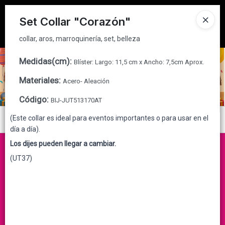
collar, aros, marroquinería, set, belleza
Tienda solo para
MAYORISTAS
Set Collar "Corazón"
Ingresar a la Tienda
collar, aros, marroquinería, set, belleza
CÓMO COMPRAR
Medidas(cm)
:
Blíster: Largo: 11,5 cm x Ancho: 7,5cm Aprox.
Materiales
:
Acero- Aleación
QUIÉNES SOMOS
Código
:
BIJ-JUT513170AT
CONTACTO
(Este collar es ideal para eventos importantes o para usar en el
Menú
día a día).
collar, aros, marroquinería, set, belleza
Los dijes pueden llegar a cambiar.
(UT37)
Lista vacía