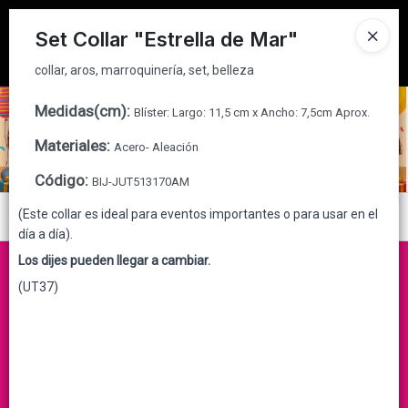
collar, aros, marroquinería, set, belleza
Tienda solo para
MAYORISTAS
Set Collar "Estrella de Mar"
Ingresar a la Tienda
collar, aros, marroquinería, set, belleza
CÓMO COMPRAR
Medidas(cm)
:
Blíster: Largo: 11,5 cm x Ancho: 7,5cm Aprox.
Materiales
:
Acero- Aleación
QUIÉNES SOMOS
Código
:
BIJ-JUT513170AM
CONTACTO
(Este collar es ideal para eventos importantes o para usar en el
Menú
día a día).
collar, aros, marroquinería, set, belleza
Los dijes pueden llegar a cambiar.
(UT37)
Lista vacía