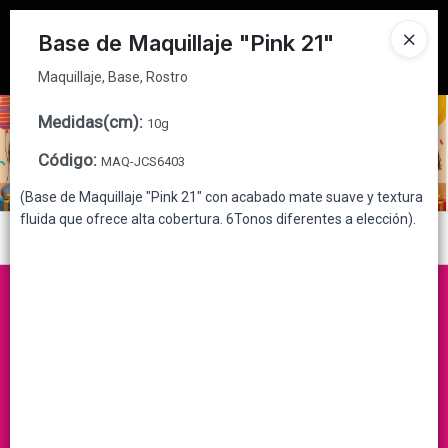
Maquillaje, Base, Rostro
Tienda solo para
MAYORISTAS
Base de Maquillaje "Pink 21"
Ingresar a la Tienda
Maquillaje, Base, Rostro
CÓMO COMPRAR
Medidas(cm)
:
10g
Código
:
MAQ-JCS6403
QUIÉNES SOMOS
(Base de Maquillaje "Pink 21" con acabado mate suave y textura
fluida que ofrece alta cobertura. 6Tonos diferentes a elección).
CONTACTO
Menú
Maquillaje, Base, Rostro
Lista vacía