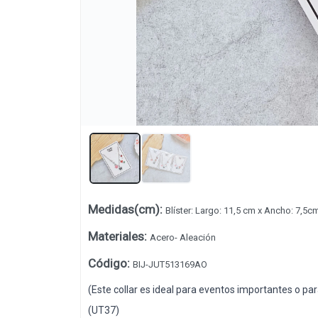
Lista vacía
Medidas(cm)
:
Blíster: Largo: 11,5 cm x Ancho: 7,5c
Materiales
:
Acero- Aleación
Código
:
BIJ-JUT513169AO
(Este collar es ideal para eventos importantes o para
(UT37)