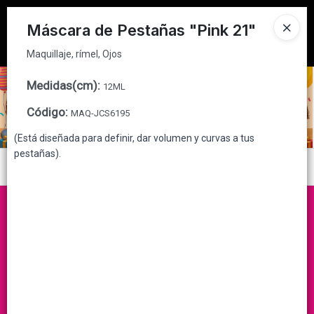
Maquillaje, rímel, Ojos
Tienda solo para
MAYORISTAS
Máscara de Pestañas "Pink 21"
Ingresar a la Tienda
Maquillaje, rímel, Ojos
CÓMO COMPRAR
Medidas(cm)
:
12ML
Código
:
MAQ-JCS6195
QUIÉNES SOMOS
(Está diseñada para definir, dar volumen y curvas a tus
pestañas).
CONTACTO
Menú
Maquillaje, rímel, Ojos
Lista vacía