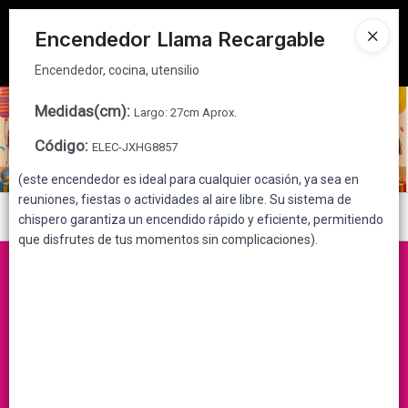
Encendedor, cocina, utensilio
Tienda solo para
MAYORISTAS
Encendedor Llama Recargable
Ingresar a la Tienda
Encendedor, cocina, utensilio
CÓMO COMPRAR
Medidas(cm)
:
Largo: 27cm Aprox.
Código
:
ELEC-JXHG8857
QUIÉNES SOMOS
(este encendedor es ideal para cualquier ocasión, ya sea en
reuniones, fiestas o actividades al aire libre. Su sistema de
CONTACTO
Menú
chispero garantiza un encendido rápido y eficiente, permitiendo
que disfrutes de tus momentos sin complicaciones).
Encendedor, cocina, utensilio
Lista vacía