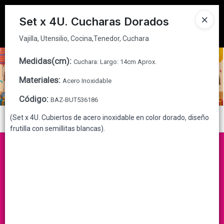
Vajilla, Utensilio, Cocina,Tenedor, Cuchara
Tienda solo para
MAYORISTAS
Set x 4U. Cucharas Dorados
Ingresar a la Tienda
Vajilla, Utensilio, Cocina,Tenedor, Cuchara
CÓMO COMPRAR
Medidas(cm)
:
Cuchara: Largo: 14cm Aprox.
Materiales
:
Acero Inoxidable
QUIÉNES SOMOS
Código
:
BAZ-BUT536186
CONTACTO
(Set x 4U. Cubiertos de acero inoxidable en color dorado, diseño
Menú
frutilla con semillitas blancas).
Vajilla, Utensilio, Cocina,Tenedor, Cuchara
Lista vacía