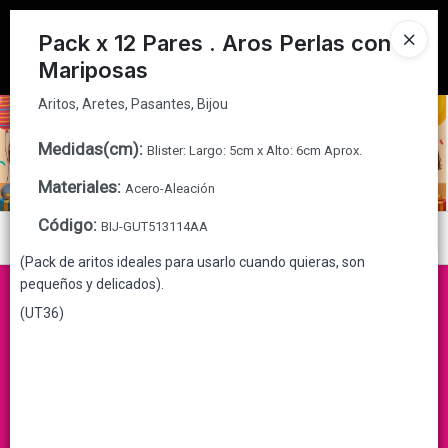
Aritos, Aretes, Pasantes, Bijou
Tienda solo para
MAYORISTAS
Pack x 12 Pares . Aros Perlas con
Mariposas
Ingresar a la Tienda
Aritos, Aretes, Pasantes, Bijou
CÓMO COMPRAR
Medidas(cm)
:
Blister: Largo: 5cm x Alto: 6cm Aprox.
QUIÉNES SOMOS
Materiales
:
Acero-Aleación
CONTACTO
Código
:
BIJ-GUT513114AA
Menú
(Pack de aritos ideales para usarlo cuando quieras, son
Aritos, Aretes, Pasantes, Bijou
pequeños y delicados).
(UT36)
Lista vacía