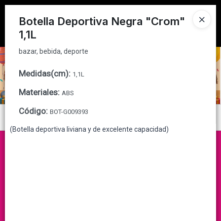
bazar, bebida, deporte
Tienda solo para
MAYORISTAS
Botella Deportiva Negra "Crom"
1,1L
Ingresar a la Tienda
bazar, bebida, deporte
CÓMO COMPRAR
Medidas(cm)
:
1,1L
QUIÉNES SOMOS
Materiales
:
ABS
CONTACTO
Código
:
BOT-G009393
Menú
(Botella deportiva liviana y de excelente capacidad)
bazar, bebida, deporte
Lista vacía