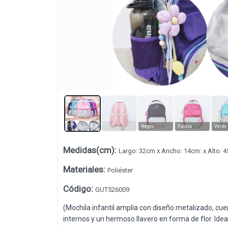
Lista vacía
Negro
Fucsia
Verde
Medidas(cm)
:
Largo: 32cm x Ancho: 14cm: x Alto: 
Materiales
:
Poliéster
Código
:
GUT526009
(Mochila infantil amplia con diseño metalizado, cue
internos y un hermoso llavero en forma de flor. Ideal