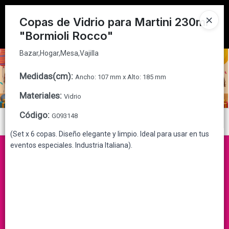
Bazar,Hogar,Mesa,Vajilla
Tienda solo para
MAYORISTAS
Copas de Vidrio para Martini 230ml
"Bormioli Rocco"
Ingresar a la Tienda
Bazar,Hogar,Mesa,Vajilla
CÓMO COMPRAR
Medidas(cm)
:
Ancho: 107 mm x Alto: 185 mm
QUIÉNES SOMOS
Materiales
:
Vidrio
CONTACTO
Código
:
G093148
Menú
(Set x 6 copas. Diseño elegante y limpio. Ideal para usar en tus
Bazar,Hogar,Mesa,Vajilla
eventos especiales. Industria Italiana).
Lista vacía