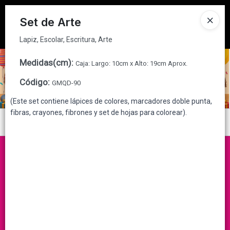
Lapiz, Escolar, Escritura, Arte
Tienda solo para
MAYORISTAS
Set de Arte
Ingresar a la Tienda
Lapiz, Escolar, Escritura, Arte
CÓMO COMPRAR
Medidas(cm)
:
Caja: Largo: 10cm x Alto: 19cm Aprox.
Código
:
GMQD-90
QUIÉNES SOMOS
(Este set contiene lápices de colores, marcadores doble punta,
fibras, crayones, fibrones y set de hojas para colorear).
CONTACTO
Menú
Lapiz, Escolar, Escritura, Arte
Lista vacía