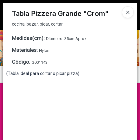
cocina, bazar, picar, cortar
Tienda solo para
MAYORISTAS
Tabla Pizzera Grande "Crom"
Ingresar a la Tienda
cocina, bazar, picar, cortar
CÓMO COMPRAR
Medidas(cm)
:
Diámetro: 35cm Aprox.
Materiales
:
Nylon
QUIÉNES SOMOS
Código
:
G001143
CONTACTO
(Tabla ideal para cortar o picar pizza).
Menú
cocina, bazar, picar, cortar
Lista vacía