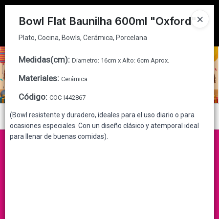
Plato, Cocina, Bowls, Cerámica, Porcelana
Tienda solo para
MAYORISTAS
Bowl Flat Baunilha 600ml "Oxford"
Ingresar a la Tienda
Plato, Cocina, Bowls, Cerámica, Porcelana
CÓMO COMPRAR
Medidas(cm)
:
Diametro: 16cm x Alto: 6cm Aprox.
Materiales
:
Cerámica
QUIÉNES SOMOS
Código
:
COC-I442867
CONTACTO
(Bowl resistente y duradero, ideales para el uso diario o para
Menú
ocasiones especiales. Con un diseño clásico y atemporal ideal
Plato, Cocina, Bowls, Cerámica, Porcelana
para llenar de buenas comidas).
Lista vacía