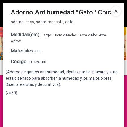
adorno, deco, hogar, mascota, gato
Tienda solo para
MAYORISTAS
Adorno Antihumedad "Gato" Chico
Ingresar a la Tienda
adorno, deco, hogar, mascota, gato
CÓMO COMPRAR
Medidas(cm)
:
Largo: 18cm x Ancho: 16cm x Alto: 4cm
Aprox.
QUIÉNES SOMOS
Materiales
:
PES
Código
:
IUT526108
CONTACTO
Menú
(Adorno de gatitos antihumedad, ideales para el placard y auto,
adorno, deco, hogar, mascota, gato
esta diseñado para absorber la humedad y los malos olores.
Diseño realistas y decorativos).
(Js30)
Lista vacía