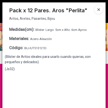
Aritos, Aretes, Pasantes, Bijou
Tienda solo para
MAYORISTAS
Pack x 12 Pares. Aros "Perlita"
Ingresar a la Tienda
Aritos, Aretes, Pasantes, Bijou
CÓMO COMPRAR
Medidas(cm)
:
Blister: Largo: 5cm x Alto: 6cm Aprox.
Materiales
:
Acero-Aleación
QUIÉNES SOMOS
Código
:
BIJ-IUT513121D
CONTACTO
(Blíster de Aritos ideales para usarlo cuando quieras, son
Menú
pequeños y delicados).
Aritos, Aretes, Pasantes, Bijou
(Js32)
Lista vacía