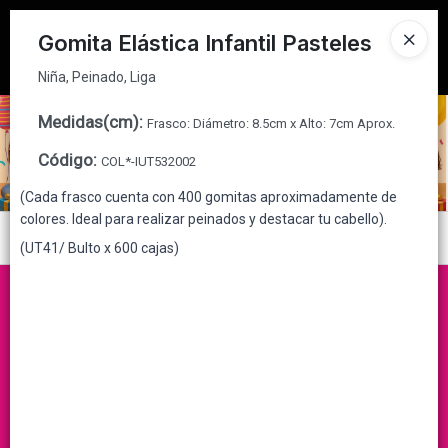
Niña, Peinado, Liga
Tienda solo para
MAYORISTAS
Gomita Elástica Infantil Pasteles
Ingresar a la Tienda
Niña, Peinado, Liga
CÓMO COMPRAR
Medidas(cm)
:
Frasco: Diámetro: 8.5cm x Alto: 7cm Aprox.
Código
:
COL*-IUT532002
QUIÉNES SOMOS
(Cada frasco cuenta con 400 gomitas aproximadamente de
colores. Ideal para realizar peinados y destacar tu cabello).
CONTACTO
Menú
(UT41/ Bulto x 600 cajas)
Niña, Peinado, Liga
Lista vacía