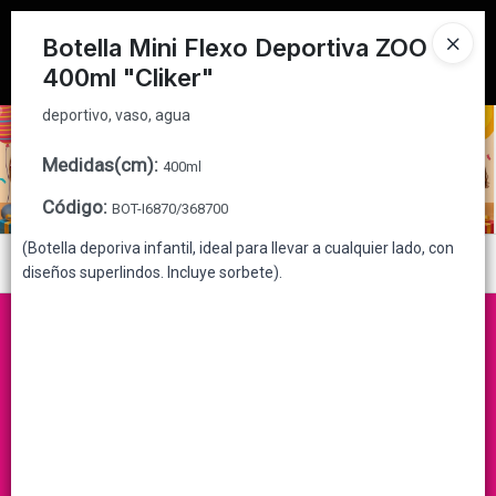
deportivo, vaso, agua
Tienda solo para
MAYORISTAS
Botella Mini Flexo Deportiva ZOO
400ml "Cliker"
Ingresar a la Tienda
deportivo, vaso, agua
CÓMO COMPRAR
Medidas(cm)
:
400ml
QUIÉNES SOMOS
Código
:
BOT-I6870/368700
CONTACTO
(Botella deporiva infantil, ideal para llevar a cualquier lado, con
Menú
diseños superlindos. Incluye sorbete).
deportivo, vaso, agua
Lista vacía