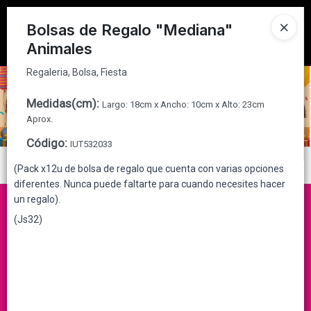
Regaleria, Bolsa, Fiesta
Tienda solo para
MAYORISTAS
Bolsas de Regalo "Mediana"
Animales
Ingresar a la Tienda
Regaleria, Bolsa, Fiesta
CÓMO COMPRAR
Medidas(cm)
:
Largo: 18cm x Ancho: 10cm x Alto: 23cm
QUIÉNES SOMOS
Aprox.
Código
:
IUT532033
CONTACTO
Menú
(Pack x12u de bolsa de regalo que cuenta con varias opciones
diferentes. Nunca puede faltarte para cuando necesites hacer
Regaleria, Bolsa, Fiesta
un regalo).
(Js32)
Lista vacía