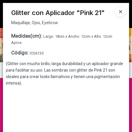
Maquillaje, Ojos, Eyebrow
Tienda solo para
MAYORISTAS
Glitter con Aplicador "Pink 21"
Ingresar a la Tienda
Maquillaje, Ojos, Eyebrow
CÓMO COMPRAR
Medidas(cm)
:
Largo: 18cm x Ancho: 12cm x Alto: 12cm
Aprox.
QUIÉNES SOMOS
Código
:
ICS6135
(Glitter con mucho brillo, larga durabilidad y un aplicador grande
CONTACTO
Menú
para facilitar su uso. Las sombras con glitter de Pink 21 son
ideales para crear looks llamativos y tienen una pigmentación
Maquillaje, Ojos, Eyebrow
intensa).
Lista vacía