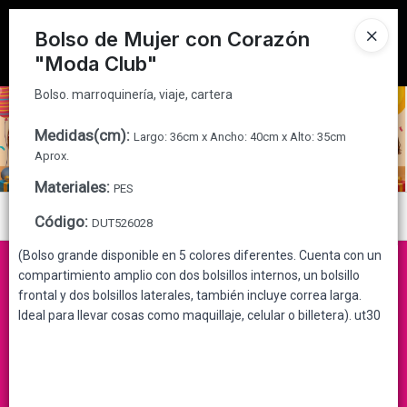
Bolso. marroquinería, viaje, cartera
Tienda solo para
MAYORISTAS
Bolso de Mujer con Corazón
"Moda Club"
Ingresar a la Tienda
Bolso. marroquinería, viaje, cartera
CÓMO COMPRAR
Medidas(cm)
:
Largo: 36cm x Ancho: 40cm x Alto: 35cm
QUIÉNES SOMOS
Aprox.
Materiales
:
PES
CONTACTO
Menú
Código
:
DUT526028
Bolso. marroquinería, viaje, cartera
(Bolso grande disponible en 5 colores diferentes. Cuenta con un
compartimiento amplio con dos bolsillos internos, un bolsillo
frontal y dos bolsillos laterales, también incluye correa larga.
Ideal para llevar cosas como maquillaje, celular o billetera). ut30
Lista vacía