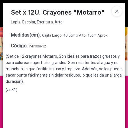
Lapiz, Escolar, Escritura, Arte
Tienda solo para
MAYORISTAS
Set x 12U. Crayones "Motarro"
Ingresar a la Tienda
Lapiz, Escolar, Escritura, Arte
CÓMO COMPRAR
Medidas(cm)
:
Cajita Largo: 10.5cm x Alto: 15cm Aprox.
Código
:
IMP008-12
QUIÉNES SOMOS
(Set de 12 crayones Motarro. Son ideales para trazos gruesos y
para colorear superficies grandes. Son resistentes al agua y no
CONTACTO
Menú
manchan, lo que facilita su uso y limpieza. Además, se les puede
sacar punta fácilmente sin dejar residuos, lo que les da una larga
Lapiz, Escolar, Escritura, Arte
duración).
(Js31)
Lista vacía