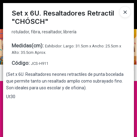
rotulador, fibra, resaltador, librería
Tienda solo para
MAYORISTAS
Set x 6U. Resaltadores Retractil
"CHÓSCH"
Ingresar a la Tienda
rotulador, fibra, resaltador, librería
CÓMO COMPRAR
Medidas(cm)
:
Exhibidor: Largo: 31.5cm x Ancho: 25.5cm x
QUIÉNES SOMOS
Alto: 35.5cm Aprox.
Código
:
JCS-H911
CONTACTO
Menú
(Set x 6U. Resaltadores neones retractiles de punta bocelada
que permite tanto un resaltado amplio como subrayado fino.
rotulador, fibra, resaltador, librería
Son ideales para uso escolar y de oficina).
Ut30
Lista vacía