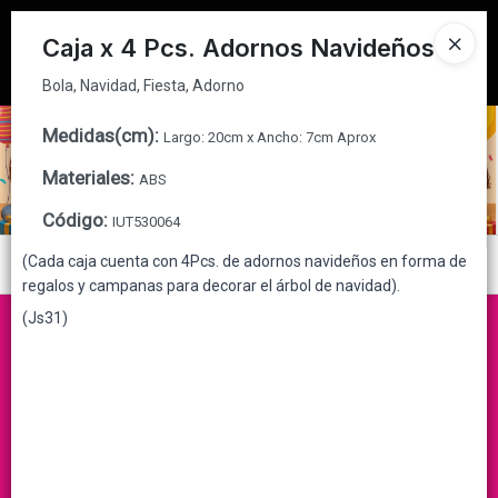
Bola, Navidad, Fiesta, Adorno
Tienda solo para
MAYORISTAS
Caja x 4 Pcs. Adornos Navideños
Ingresar a la Tienda
Bola, Navidad, Fiesta, Adorno
CÓMO COMPRAR
Medidas(cm)
:
Largo: 20cm x Ancho: 7cm Aprox
Materiales
:
ABS
QUIÉNES SOMOS
Código
:
IUT530064
CONTACTO
(Cada caja cuenta con 4Pcs. de adornos navideños en forma de
Menú
regalos y campanas para decorar el árbol de navidad).
Bola, Navidad, Fiesta, Adorno
(Js31)
Lista vacía