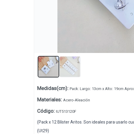
Lista vacía
Medidas(cm)
:
Pack: Largo: 13cm x Alto: 19cm Aprox
Materiales
:
Acero-Aleación
Código
:
IUT513120F
(Pack x 12 Blíster Aritos. Son ideales para usarlo 
(Ut29)