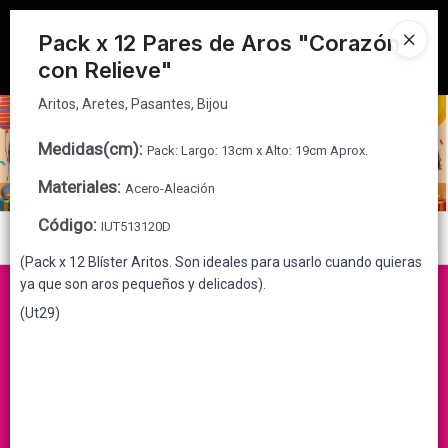
Aritos, Aretes, Pasantes, Bijou
Tienda solo para
MAYORISTAS
Pack x 12 Pares de Aros "Corazón
con Relieve"
Ingresar a la Tienda
Aritos, Aretes, Pasantes, Bijou
CÓMO COMPRAR
Medidas(cm)
:
Pack: Largo: 13cm x Alto: 19cm Aprox.
QUIÉNES SOMOS
Materiales
:
Acero-Aleación
CONTACTO
Código
:
IUT513120D
Menú
(Pack x 12 Blíster Aritos. Son ideales para usarlo cuando quieras
Aritos, Aretes, Pasantes, Bijou
ya que son aros pequeños y delicados).
(Ut29)
Lista vacía