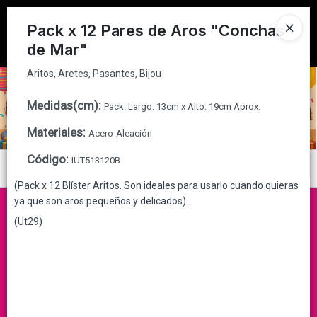
Aritos, Aretes, Pasantes, Bijou
Tienda solo para
MAYORISTAS
Pack x 12 Pares de Aros "Conchas
de Mar"
Ingresar a la Tienda
Aritos, Aretes, Pasantes, Bijou
CÓMO COMPRAR
Medidas(cm)
:
Pack: Largo: 13cm x Alto: 19cm Aprox.
QUIÉNES SOMOS
Materiales
:
Acero-Aleación
CONTACTO
Código
:
IUT513120B
Menú
(Pack x 12 Blíster Aritos. Son ideales para usarlo cuando quieras
Aritos, Aretes, Pasantes, Bijou
ya que son aros pequeños y delicados).
(Ut29)
Lista vacía