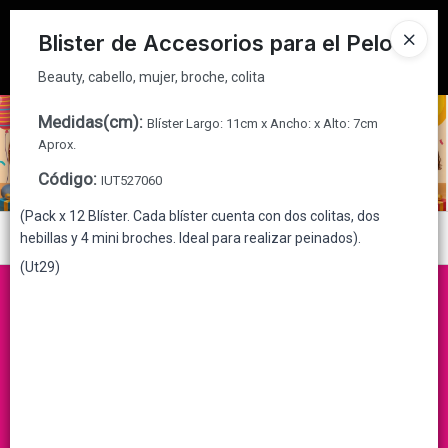
Beauty, cabello, mujer, broche, colita
Tienda solo para
MAYORISTAS
Blister de Accesorios para el Pelo
Ingresar a la Tienda
Beauty, cabello, mujer, broche, colita
CÓMO COMPRAR
Medidas(cm)
:
Blíster Largo: 11cm x Ancho: x Alto: 7cm
Aprox.
QUIÉNES SOMOS
Código
:
IUT527060
(Pack x 12 Blíster. Cada blíster cuenta con dos colitas, dos
CONTACTO
Menú
hebillas y 4 mini broches. Ideal para realizar peinados).
(Ut29)
Beauty, cabello, mujer, broche, colita
Lista vacía